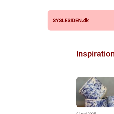
SYSLESIDEN.
dk
inspiratio
04 maj 2025