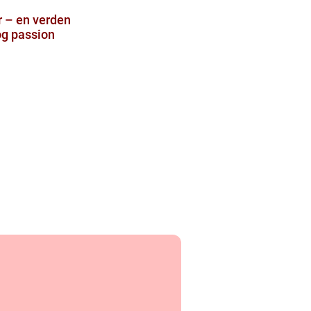
 – en verden
 og passion