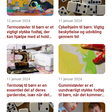
12 januar 2024
11 januar 2024
Termostøvler til børn er et
Cykelhjelm til børn: Vigtig
vigtigt stykke fodtøj, der
beskyttelse og udvikling
kan hjælpe med at holde
gennem tid
børnene varme og besk...
11 januar 2024
11 januar 2024
Termotøj til børn er en
Gummistøvler er et
essentiel del af deres
uundværligt stykke fodtøj
garderobe, især når det
til børn, når det kommer
kommer til udendørs leg
til udendørsaktiviteter og
og ak...
opl...