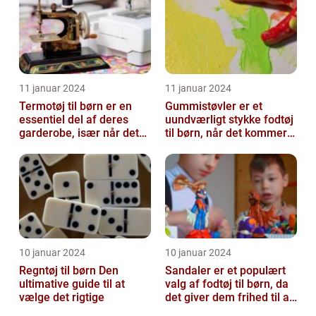
11 januar 2024
11 januar 2024
Termotøj til børn er en
Gummistøvler er et
essentiel del af deres
uundværligt stykke fodtøj
garderobe, især når det
til børn, når det kommer
kommer til udendørs leg
til udendørsaktiviteter og
og ak...
opl...
10 januar 2024
10 januar 2024
Regntøj til børn Den
Sandaler er et populært
ultimative guide til at
valg af fodtøj til børn, da
vælge det rigtige
det giver dem frihed til at
bevæge sig og lege u...