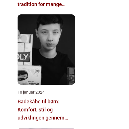
tradition for mange
familier rundt om i
verden
18 januar 2024
Badekåbe til børn:
Komfort, stil og
udviklingen gennem
tiden