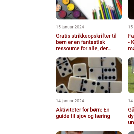
15 januar 2024
15
Gratis strikkeopskrifter til
Fa
børn er en fantastisk
- 
ressource for alle, der
ma
elsker at strikke til de ...
14 januar 2024
14
Aktiviteter for børn: En
Gå
guide til sjov og læring
dy
un
si