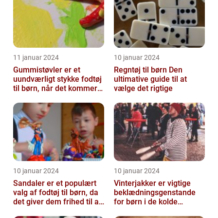
11 januar 2024
10 januar 2024
Gummistøvler er et
Regntøj til børn Den
uundværligt stykke fodtøj
ultimative guide til at
til børn, når det kommer
vælge det rigtige
til udendørsaktiviteter og
opl...
10 januar 2024
10 januar 2024
Sandaler er et populært
Vinterjakker er vigtige
valg af fodtøj til børn, da
beklædningsgenstande
det giver dem frihed til at
for børn i de kolde
bevæge sig og lege u...
vintermåneder