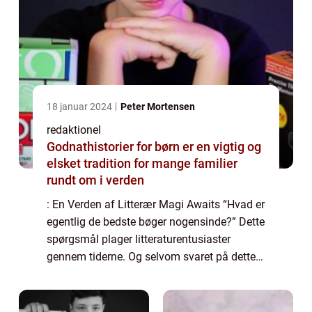
18 januar 2024
Peter Mortensen
redaktionel
Godnathistorier for børn er en vigtig og
elsket tradition for mange familier
rundt om i verden
: En Verden af Litterær Magi Awaits “Hvad er
egentlig de bedste bøger nogensinde?” Dette
spørgsmål plager litteraturentusiaster
gennem tiderne. Og selvom svaret på dette
spørgsmål afhænger af individuelle
præferencer og smag, er der en ræ...