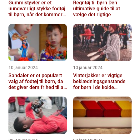
Gummistøvler er et
Regntøj til børn Den
uundværligt stykke fodtøj
ultimative guide til at
til børn, når det kommer
vælge det rigtige
til udendørsaktiviteter og
opl...
10 januar 2024
10 januar 2024
Sandaler er et populært
Vinterjakker er vigtige
valg af fodtøj til børn, da
beklædningsgenstande
det giver dem frihed til at
for børn i de kolde
bevæge sig og lege u...
vintermåneder