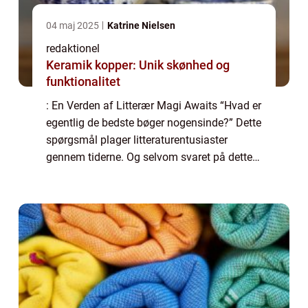
04 maj 2025
Katrine Nielsen
redaktionel
Keramik kopper: Unik skønhed og
funktionalitet
: En Verden af Litterær Magi Awaits “Hvad er
egentlig de bedste bøger nogensinde?” Dette
spørgsmål plager litteraturentusiaster
gennem tiderne. Og selvom svaret på dette
spørgsmål afhænger af individuelle
præferencer og smag, er der en ræ...