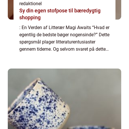
redaktionel
Sy din egen stofpose til bæredygtig
shopping
: En Verden af Litterær Magi Awaits “Hvad er
egentlig de bedste bøger nogensinde?” Dette
spørgsmål plager litteraturentusiaster
gennem tiderne. Og selvom svaret på dette
spørgsmål afhænger af individuelle
præferencer og smag, er der en ræ...