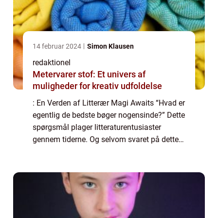
14 februar 2024
Simon Klausen
redaktionel
Metervarer stof: Et univers af
muligheder for kreativ udfoldelse
: En Verden af Litterær Magi Awaits “Hvad er
egentlig de bedste bøger nogensinde?” Dette
spørgsmål plager litteraturentusiaster
gennem tiderne. Og selvom svaret på dette
spørgsmål afhænger af individuelle
præferencer og smag, er der en ræ...