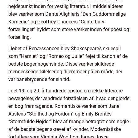
højdepunkt inden for vestlig litteratur. I middelalderen
blev værker som Dante Alighieris “Den Guddommelige
Komedie” og Geoffrey Chaucers “Canterbury-
fortællinger” hyldet som store værker inden for poesi og
fortælling.
I løbet af Renæssancen blev Shakespeare’s skuespil
som “Hamlet” og “Romeo og Julie” føjet til kanon af de
bedste bøger nogensinde. Disse værker skildrede
menneskelige følelser og dilemmaer på en måde, der
var banebrydende for sin tid.
I det 19. og 20. århundrede opstod en række litterære
bevægelser, der ændrede forståelsen af, hvad der gjorde
en bog fremragende. Romantiske værker som Jane
Austens “Stolthed og Fordom” og Emily Brontës
“Stormfulde Højder” blev af mange betragtet som nogle
af de bedste bøger skrevet af kvinder. Modernistiske
forfattere som Virginia Woolf og James Joyce