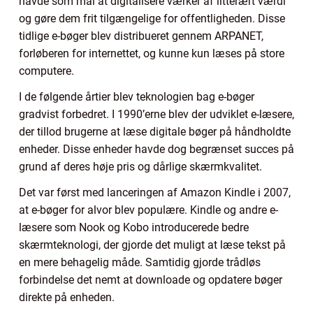
havde som mål at digitalisere værker af litterært værdi
og gøre dem frit tilgængelige for offentligheden. Disse
tidlige e-bøger blev distribueret gennem ARPANET,
forløberen for internettet, og kunne kun læses på store
computere.
I de følgende årtier blev teknologien bag e-bøger
gradvist forbedret. I 1990’erne blev der udviklet e-læsere,
der tillod brugerne at læse digitale bøger på håndholdte
enheder. Disse enheder havde dog begrænset succes på
grund af deres høje pris og dårlige skærmkvalitet.
Det var først med lanceringen af Amazon Kindle i 2007,
at e-bøger for alvor blev populære. Kindle og andre e-
læsere som Nook og Kobo introducerede bedre
skærmteknologi, der gjorde det muligt at læse tekst på
en mere behagelig måde. Samtidig gjorde trådløs
forbindelse det nemt at downloade og opdatere bøger
direkte på enheden.