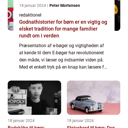
18 januar 2024
Peter Mortensen
redaktionel
Godnathistorier for børn er en vigtig og
elsket tradition for mange familier
rundt om i verden
Præsentation af e-bøger og vigtigheden af
at kende til dem E-bøger har revolutioneret
den måde, vi læser og indsamler viden på.
Med et enkelt tryk på en knap kan læsere få
adgang til tusindvis af bøger direkte fra
deres elektroniske enheder. I denne ...
18 januar 2024
18 januar 2024
Badekåbe til børn:
Skrivebord til børn: Den