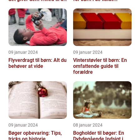
bevæge sig og lege u...
vintermåneder
09 januar 2024
09 januar 2024
Flyverdragt til børn: Alt du
Vinterstøvler til børn: En
behøver at vide
omfattende guide til
forældre
09 januar 2024
08 januar 2024
Bøger opbevaring: Tips,
Bogholder til bøger: En
tricks og historie
Dybdegående Indsigt i