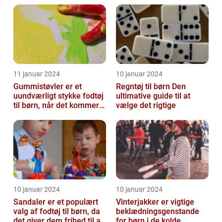
og ak...
11 januar 2024
10 januar 2024
Gummistøvler er et
Regntøj til børn Den
uundværligt stykke fodtøj
ultimative guide til at
til børn, når det kommer
vælge det rigtige
til udendørsaktiviteter og
opl...
10 januar 2024
10 januar 2024
Sandaler er et populært
Vinterjakker er vigtige
valg af fodtøj til børn, da
beklædningsgenstande
det giver dem frihed til at
for børn i de kolde