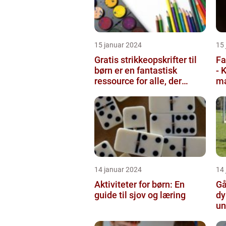
15 januar 2024
15
Gratis strikkeopskrifter til
Fa
børn er en fantastisk
- 
ressource for alle, der
ma
elsker at strikke til de ...
14 januar 2024
14
Aktiviteter for børn: En
Gå
guide til sjov og læring
dy
un
si