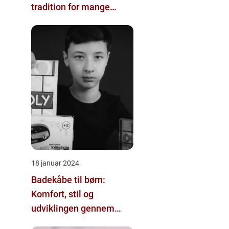
tradition for mange
familier rundt om i
verden
18 januar 2024
Badekåbe til børn:
Komfort, stil og
udviklingen gennem
tiden