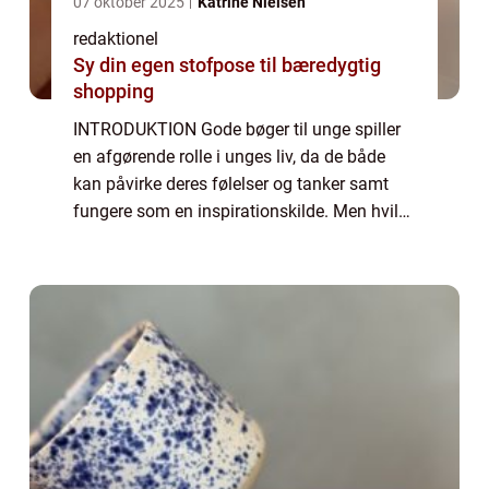
07 oktober 2025
Katrine Nielsen
redaktionel
Sy din egen stofpose til bæredygtig
shopping
INTRODUKTION Gode bøger til unge spiller
en afgørende rolle i unges liv, da de både
kan påvirke deres følelser og tanker samt
fungere som en inspirationskilde. Men hvilke
kriterier skal man tage i betragtning, når
man vælger bøger til unge? Og hvorda...