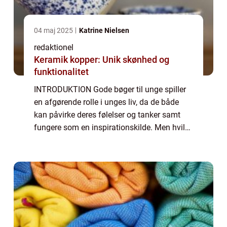
04 maj 2025
Katrine Nielsen
redaktionel
Keramik kopper: Unik skønhed og
funktionalitet
INTRODUKTION Gode bøger til unge spiller
en afgørende rolle i unges liv, da de både
kan påvirke deres følelser og tanker samt
fungere som en inspirationskilde. Men hvilke
kriterier skal man tage i betragtning, når
man vælger bøger til unge? Og hvorda...