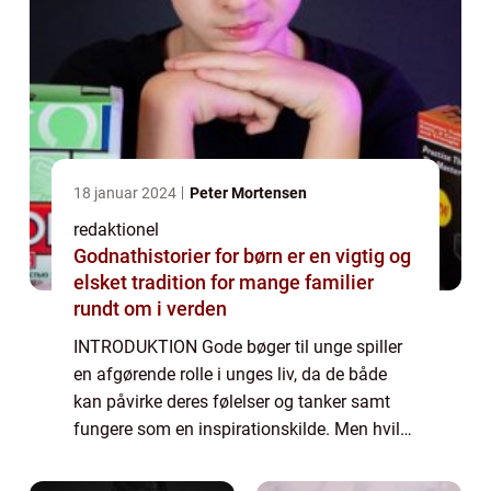
18 januar 2024
Peter Mortensen
redaktionel
Godnathistorier for børn er en vigtig og
elsket tradition for mange familier
rundt om i verden
INTRODUKTION Gode bøger til unge spiller
en afgørende rolle i unges liv, da de både
kan påvirke deres følelser og tanker samt
fungere som en inspirationskilde. Men hvilke
kriterier skal man tage i betragtning, når
man vælger bøger til unge? Og hvorda...