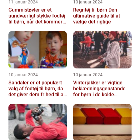
11 januar 2024
10 januar 2024
Gummistøvler er et
Regntøj til børn Den
uundværligt stykke fodtøj
ultimative guide til at
til børn, når det kommer
vælge det rigtige
til udendørsaktiviteter og
opl...
10 januar 2024
10 januar 2024
Sandaler er et populært
Vinterjakker er vigtige
valg af fodtøj til børn, da
beklædningsgenstande
det giver dem frihed til at
for børn i de kolde
bevæge sig og lege u...
vintermåneder