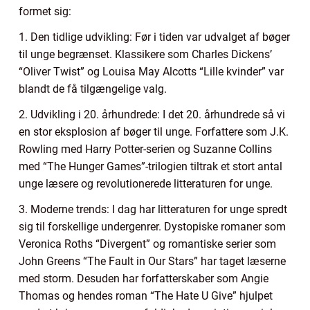
formet sig:
1. Den tidlige udvikling: Før i tiden var udvalget af bøger
til unge begrænset. Klassikere som Charles Dickens’
“Oliver Twist” og Louisa May Alcotts “Lille kvinder” var
blandt de få tilgængelige valg.
2. Udvikling i 20. århundrede: I det 20. århundrede så vi
en stor eksplosion af bøger til unge. Forfattere som J.K.
Rowling med Harry Potter-serien og Suzanne Collins
med “The Hunger Games”-trilogien tiltrak et stort antal
unge læsere og revolutionerede litteraturen for unge.
3. Moderne trends: I dag har litteraturen for unge spredt
sig til forskellige undergenrer. Dystopiske romaner som
Veronica Roths “Divergent” og romantiske serier som
John Greens “The Fault in Our Stars” har taget læserne
med storm. Desuden har forfatterskaber som Angie
Thomas og hendes roman “The Hate U Give” hjulpet