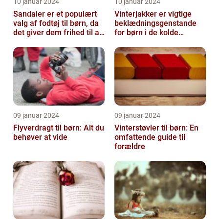
10 januar 2024
10 januar 2024
Sandaler er et populært
Vinterjakker er vigtige
valg af fodtøj til børn, da
beklædningsgenstande
det giver dem frihed til at
for børn i de kolde
bevæge sig og lege u...
vintermåneder
09 januar 2024
09 januar 2024
Flyverdragt til børn: Alt du
Vinterstøvler til børn: En
behøver at vide
omfattende guide til
forældre