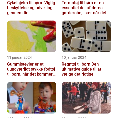
Cykelhjelm til børn: Vigtig
Termotøj til børn er en
beskyttelse og udvikling
essentiel del af deres
gennem tid
garderobe, især når det
kommer til udendørs leg
og ak...
11 januar 2024
10 januar 2024
Gummistøvler er et
Regntøj til børn Den
uundværligt stykke fodtøj
ultimative guide til at
til børn, når det kommer
vælge det rigtige
til udendørsaktiviteter og
opl...