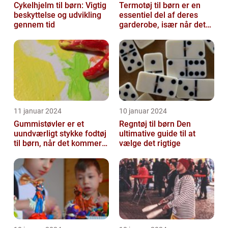
Cykelhjelm til børn: Vigtig
Termotøj til børn er en
beskyttelse og udvikling
essentiel del af deres
gennem tid
garderobe, især når det
kommer til udendørs leg
og ak...
11 januar 2024
10 januar 2024
Gummistøvler er et
Regntøj til børn Den
uundværligt stykke fodtøj
ultimative guide til at
til børn, når det kommer
vælge det rigtige
til udendørsaktiviteter og
opl...