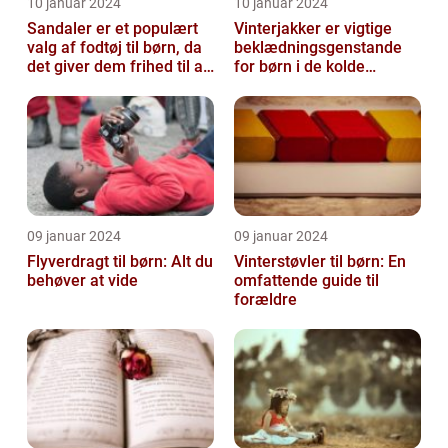
10 januar 2024
10 januar 2024
Sandaler er et populært
Vinterjakker er vigtige
valg af fodtøj til børn, da
beklædningsgenstande
det giver dem frihed til at
for børn i de kolde
bevæge sig og lege u...
vintermåneder
09 januar 2024
09 januar 2024
Flyverdragt til børn: Alt du
Vinterstøvler til børn: En
behøver at vide
omfattende guide til
forældre