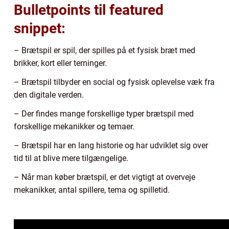
Bulletpoints til featured
snippet:
– Brætspil er spil, der spilles på et fysisk bræt med
brikker, kort eller terninger.
– Brætspil tilbyder en social og fysisk oplevelse væk fra
den digitale verden.
– Der findes mange forskellige typer brætspil med
forskellige mekanikker og temaer.
– Brætspil har en lang historie og har udviklet sig over
tid til at blive mere tilgængelige.
– Når man køber brætspil, er det vigtigt at overveje
mekanikker, antal spillere, tema og spilletid.