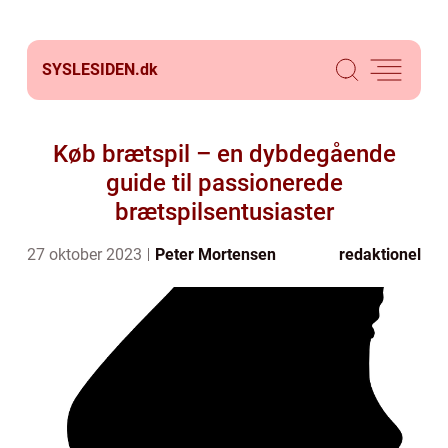
SYSLESIDEN.
dk
Køb brætspil – en dybdegående
guide til passionerede
brætspilsentusiaster
27 oktober 2023
Peter Mortensen
redaktionel