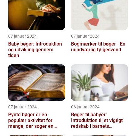
07 januar 2024
07 januar 2024
Baby bøger: Introduktion
Bogmærker til bøger - En
og udvikling gennem
uundværlig følgesvend
tiden
07 januar 2024
06 januar 2024
Pynte bøger er en
Bøger til babyer:
populær aktivitet for
Introduktion til et vigtigt
mange, der søger en
redskab i barnets
kreativ og sjov hobby
udvikling