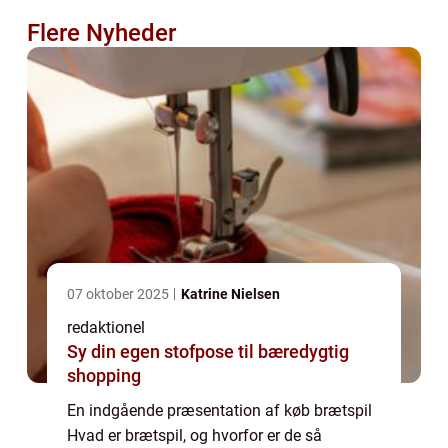
Flere Nyheder
07 oktober 2025
Katrine Nielsen
redaktionel
Sy din egen stofpose til bæredygtig
shopping
En indgående præsentation af køb brætspil
Hvad er brætspil, og hvorfor er de så