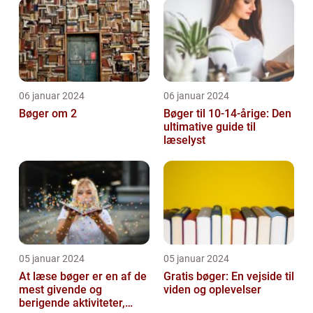
06 januar 2024
06 januar 2024
Bøger om 2
Bøger til 10-14-årige: Den
ultimative guide til
læselyst
05 januar 2024
05 januar 2024
At læse bøger er en af de
Gratis bøger: En vejside til
mest givende og
viden og oplevelser
berigende aktiviteter,