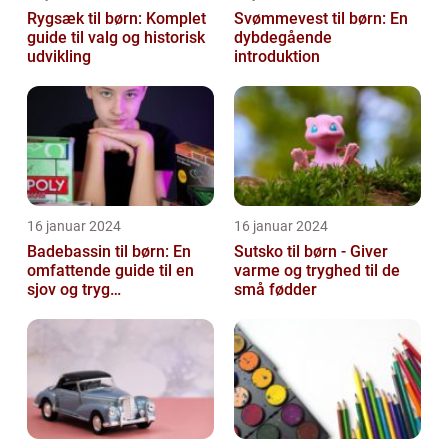
Rygsæk til børn: Komplet
Svømmevest til børn: En
guide til valg og historisk
dybdegående
udvikling
introduktion
16 januar 2024
16 januar 2024
Badebassin til børn: En
Sutsko til børn - Giver
omfattende guide til en
varme og tryghed til de
sjov og tryg
små fødder
badeoplevelse