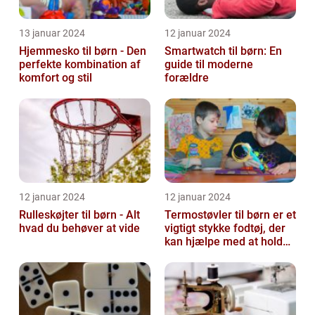
13 januar 2024
12 januar 2024
Hjemmesko til børn - Den
Smartwatch til børn: En
perfekte kombination af
guide til moderne
komfort og stil
forældre
12 januar 2024
12 januar 2024
Rulleskøjter til børn - Alt
Termostøvler til børn er et
hvad du behøver at vide
vigtigt stykke fodtøj, der
kan hjælpe med at holde
børnene varme og besk...