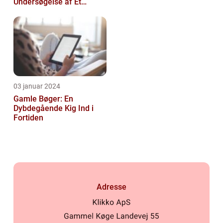
Undersøgelse af Et
Tidsløst Tilbehør
03 januar 2024
Gamle Bøger: En
Dybdegående Kig Ind i
Fortiden
Adresse