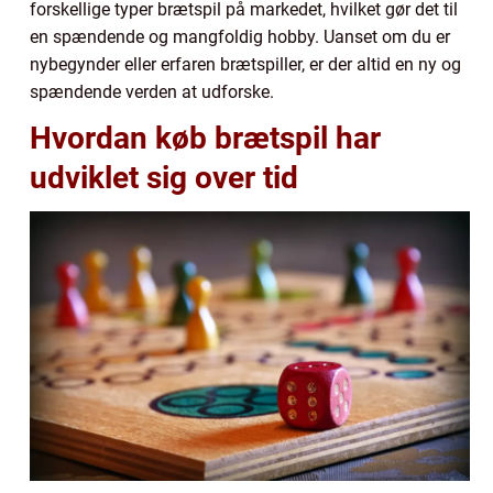
forskellige typer brætspil på markedet, hvilket gør det til
en spændende og mangfoldig hobby. Uanset om du er
nybegynder eller erfaren brætspiller, er der altid en ny og
spændende verden at udforske.
Hvordan køb brætspil har
udviklet sig over tid