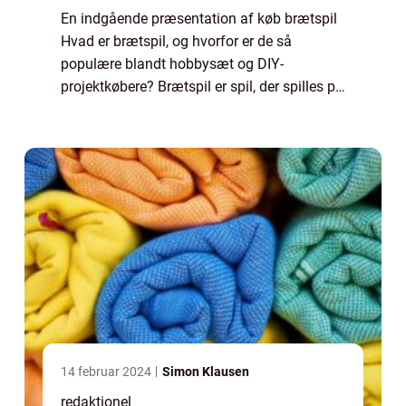
En indgående præsentation af køb brætspil
Hvad er brætspil, og hvorfor er de så
populære blandt hobbysæt og DIY-
projektkøbere? Brætspil er spil, der spilles på
et fysisk bræt, hvor spillere bruger brikker,
kort eller terninger til at interagere med s...
14 februar 2024
Simon Klausen
redaktionel