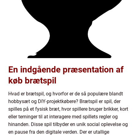
En indgående præsentation af
køb brætspil
Hvad er brætspil, og hvorfor er de så populære blandt
hobbysæt og DIY-projektkøbere? Brætspil er spil, der
spilles på et fysisk bræt, hvor spillere bruger brikker, kort
eller terninger til at interagere med spillets regler og
hinanden. Disse spil tilbyder en unik social oplevelse og
en pause fra den digitale verden. Der er utallige