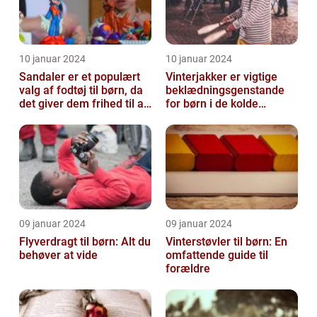
10 januar 2024
10 januar 2024
Sandaler er et populært
Vinterjakker er vigtige
valg af fodtøj til børn, da
beklædningsgenstande
det giver dem frihed til at
for børn i de kolde
bevæge sig og lege u...
vintermåneder
09 januar 2024
09 januar 2024
Flyverdragt til børn: Alt du
Vinterstøvler til børn: En
behøver at vide
omfattende guide til
forældre