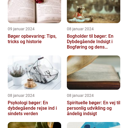
09 januar 2024
08 januar 2024
Bøger opbevaring: Tips,
Bogholder til bøger: En
tricks og historie
Dybdegående Indsigt i
Bogføring og dens
Historie
08 januar 2024
08 januar 2024
Psykologi bøger: En
Spirituelle bøger: En vej til
dybdegående rejse ind i
personlig udvikling og
sindets verden
åndelig indsigt