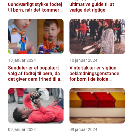
uundværligt stykke fodtøj
ultimative guide til at
til børn, når det kommer
vælge det rigtige
til udendørsaktiviteter og
opl...
10 januar 2024
10 januar 2024
Sandaler er et populært
Vinterjakker er vigtige
valg af fodtøj til børn, da
beklædningsgenstande
det giver dem frihed til at
for børn i de kolde
bevæge sig og lege u...
vintermåneder
09 januar 2024
09 januar 2024