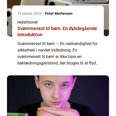
16 januar 2024
Peter Mortensen
redaktionel
Svømmevest til børn: En dybdegående
introduktion
Svømmevest til børn – En nødvendighed for
sikkerhed i vandet Indledning: En
svømmevest til børn er ikke bare en
beklædningsgenstand, der bruges til at flyde
sikkert i vandet. Det er en vigtig del af en
børns sikkerhed i og omkring vandet. Når b...