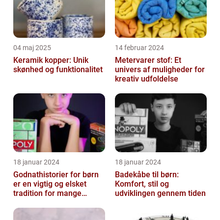
04 maj 2025
14 februar 2024
Keramik kopper: Unik
Metervarer stof: Et
skønhed og funktionalitet
univers af muligheder for
kreativ udfoldelse
18 januar 2024
18 januar 2024
Godnathistorier for børn
Badekåbe til børn:
er en vigtig og elsket
Komfort, stil og
tradition for mange
udviklingen gennem tiden
familier rundt om i verden