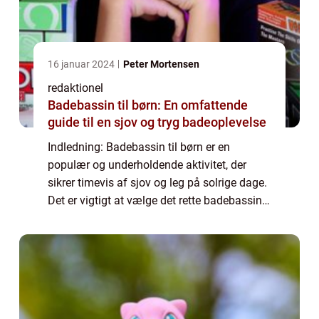
16 januar 2024
Peter Mortensen
redaktionel
Badebassin til børn: En omfattende
guide til en sjov og tryg badeoplevelse
Indledning: Badebassin til børn er en
populær og underholdende aktivitet, der
sikrer timevis af sjov og leg på solrige dage.
Det er vigtigt at vælge det rette badebassin
til dine børn for at sikre både deres sikkerhed
og maksimal nydelse. I denne art...