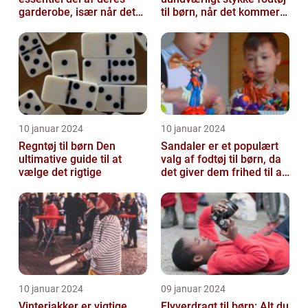
garderobe, især når det
til børn, når det kommer
kommer til udendørs leg
til udendørsaktiviteter og
og ak...
opl...
10 januar 2024
10 januar 2024
Regntøj til børn Den
Sandaler er et populært
ultimative guide til at
valg af fodtøj til børn, da
vælge det rigtige
det giver dem frihed til at
bevæge sig og lege u...
10 januar 2024
09 januar 2024
Vinterjakker er vigtige
Flyverdragt til børn: Alt du