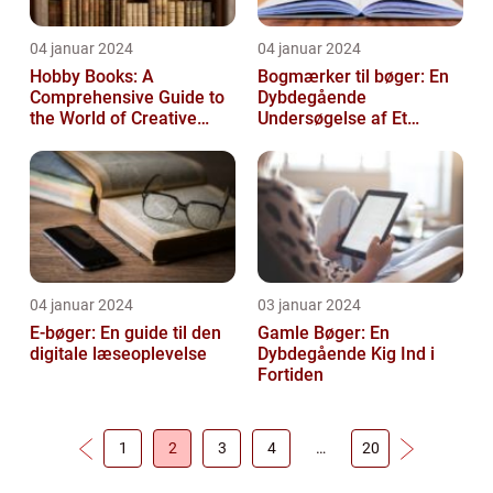
04 januar 2024
04 januar 2024
Hobby Books: A
Bogmærker til bøger: En
Comprehensive Guide to
Dybdegående
the World of Creative
Undersøgelse af Et
Pursuits
Tidsløst Tilbehør
04 januar 2024
03 januar 2024
E-bøger: En guide til den
Gamle Bøger: En
digitale læseoplevelse
Dybdegående Kig Ind i
Fortiden
1
2
3
4
…
20