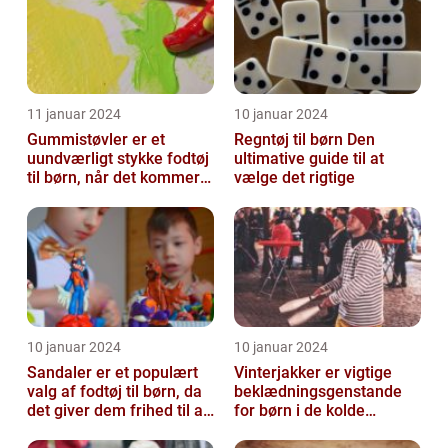
11 januar 2024
10 januar 2024
Gummistøvler er et
Regntøj til børn Den
uundværligt stykke fodtøj
ultimative guide til at
til børn, når det kommer
vælge det rigtige
til udendørsaktiviteter og
opl...
10 januar 2024
10 januar 2024
Sandaler er et populært
Vinterjakker er vigtige
valg af fodtøj til børn, da
beklædningsgenstande
det giver dem frihed til at
for børn i de kolde
bevæge sig og lege u...
vintermåneder