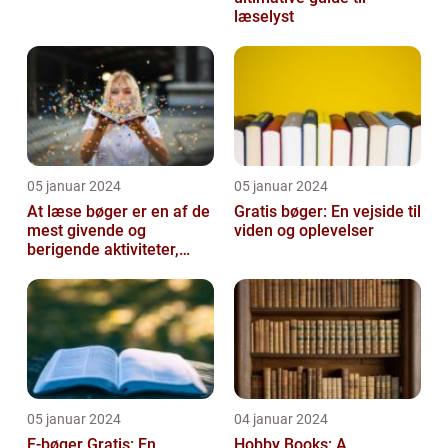
læselyst
05 januar 2024
05 januar 2024
At læse bøger er en af de
Gratis bøger: En vejside til
mest givende og
viden og oplevelser
berigende aktiviteter,
man kan tage del i
05 januar 2024
04 januar 2024
E-bøger Gratis: En
Hobby Books: A